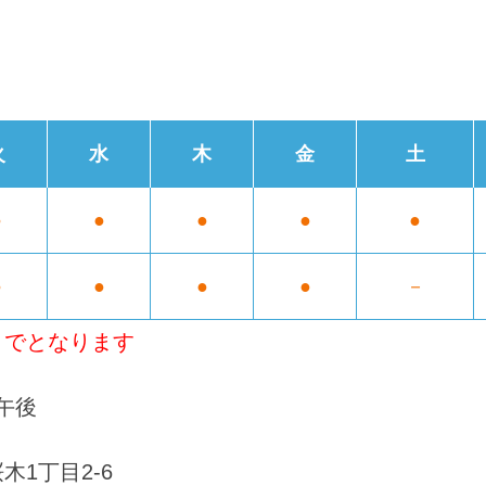
火
水
木
金
土
●
●
●
●
●
●
●
●
●
－
までとなります
午後
桜木1丁目2-6