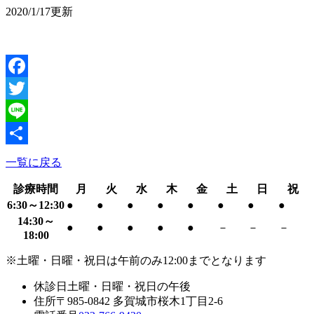
2020/1/17更新
Facebook
Twitter
Line
共
一覧に戻る
有
診療時間
月
火
水
木
金
土
日
祝
6:30～12:30
●
●
●
●
●
●
●
●
14:30～
●
●
●
●
●
－
－
－
18:00
※土曜・日曜・祝日は午前のみ12:00までとなります
休診日
土曜・日曜・祝日の午後
住所
〒985-0842 多賀城市桜木1丁目2-6