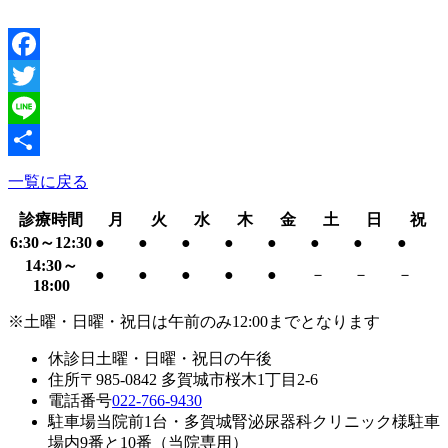
Facebook
Twitter
Line
共
一覧に戻る
有
診療時間
月
火
水
木
金
土
日
祝
6:30～12:30
●
●
●
●
●
●
●
●
14:30～
●
●
●
●
●
－
－
－
18:00
※土曜・日曜・祝日は午前のみ12:00までとなります
休診日
土曜・日曜・祝日の午後
住所
〒985-0842 多賀城市桜木1丁目2-6
電話番号
022-766-9430
駐車場
当院前1台・多賀城腎泌尿器科クリニック様駐車
場内9番と10番（当院専用）